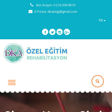
Bizi Arayın: 0 216 309 99 91
E-Posta: dkabilgi@gmail.com
TR